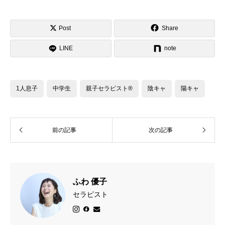

Post
Share

LINE
note
1人息子
中学生
親子セラピスト®️
陰キャ
陽キャ
前の記事
次の記事
ふわ 優子
セラピスト