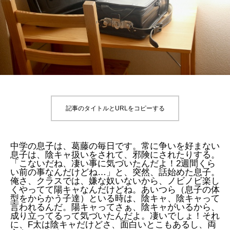
記事のタイトルとURLをコピーする
中学の息子は、葛藤の毎日です。常に争いを好まない
息子は、陰キャ扱いをされて、邪険にされたりする。
「こないだね、凄い事に気づいたんだよ！2週間くら
い前の事なんだけどね…」と、突然、話始めた息子。
俺さ、クラスでは、嫌な奴いないから、ノビノビ楽し
くやってて陽キャなんだけどね。あいつら（息子の体
型をからかう子達）といる時は、陰キャ、陰キャって
言われるんだ。陽キャってさぁ、陰キャがいるから、
成り立ってるって気づいたんだよ。凄いでしょ！それ
に、F太は陰キャだけどさ、面白いとこもあるし、両