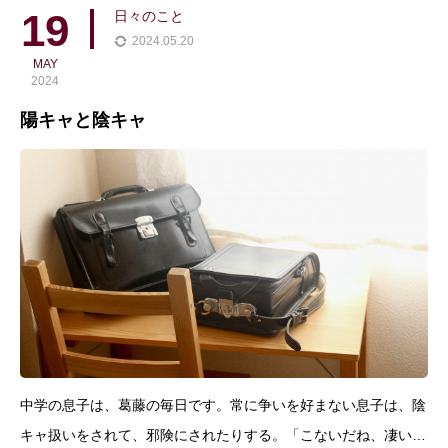
らしたら、反抗的にも思うくらい、宿題もやらない。提出物も出
19
日々のこと
2024.05.20
MAY
2024
陽キャと陰キャ
中学の息子は、葛藤の毎日です。常に争いを好まない息子は、陰
キャ扱いをされて、邪険にされたりする。「こないだね、凄い事