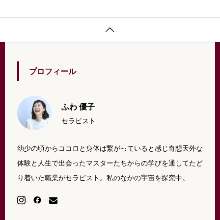
に気づいたんだよ！2週間くらい前の事なんだけどね…」と、突
然、話始めた息子。俺さ、クラスでは、嫌な奴いないから、ノビ

ノビ楽しくやってて陽キャなんだけどね。あいつら（息子の体型
プロフィール
ふわ 優子
セラピスト
幼少の頃からココロと身体は繋がっていると感じ奇想天外な
体験と人生で出会ったマスターたちからの学びを通してたど
り着いた職業がセラピスト。私のなかの宇宙を探究中。