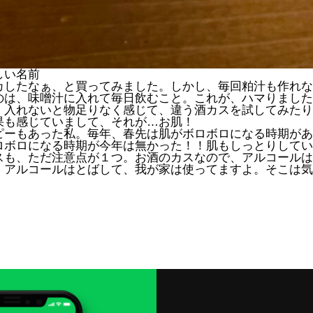
しい名前
カしたなぁ、と買ってみました。しかし、毎回粕汁も作れな
のは、味噌汁に入れて毎日飲むこと。これが、ハマりました
、入れないと物足りなく感じて、違う酒カスを試してみたり
果も感じていまして、それが…お肌！
ピーもあった私。毎年、春先は肌がボロボロになる時期があ
ロボロになる時期が今年は無かった！！肌もしっとりしてい
スも、ただ注意点が１つ。お酒のカスなので、アルコールは
、アルコールはとばして、我が家は使ってますよ。そこは気