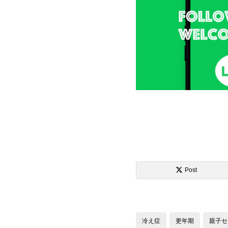
Post

冷え症
更年期
親子セ