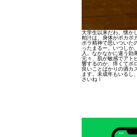
大学生以来だわ。懐か
粕汁は、身体がポカポ
ボラ精神で思いついた
ったまるー。いつしか
入。なかなかに違う効
元々、肌が敏感でアト
響するのか、痒くてボ
良いことばかりの酒カ
ます。未成年もいるし
さいね！