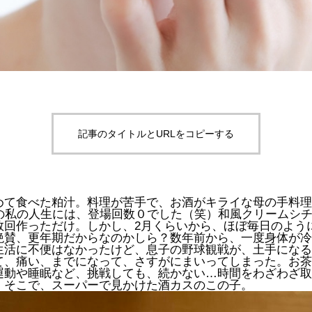
記事のタイトルとURLをコピーする
めて食べた粕汁。料理が苦手で、お酒がキライな母の手料理
での私の人生には、登場回数０でした（笑）和風クリームシ
数回作っただけ。しかし、2月くらいから、ほぼ毎日のよう
絶賛、更年期だからなのかしら？数年前から、一度身体が冷
生活に不便はなかったけど、息子の野球観戦が、土手になる
て、痛い、までになって、さすがにまいってしまった。お茶
運動や睡眠など、挑戦しても、続かない…時間をわざわざ取
。そこで、スーパーで見かけた酒カスのこの子。