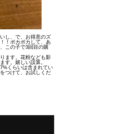
いし、で、お得意のズ
！！ポカポカして、あ
、この子で3回目の購
ります。花粉なども影
ます。嬉しい誤算。
7%くらいは含まれてい
をつけて、お試しくだ