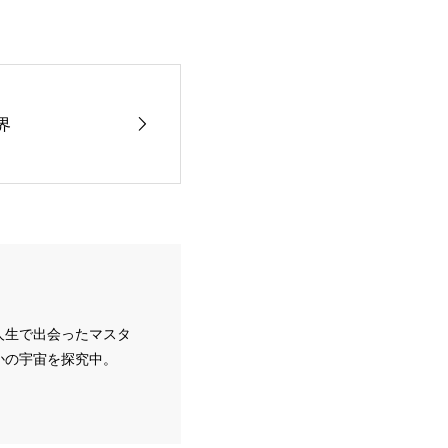
界
人生で出会ったマスタ
かの宇宙を探究中。