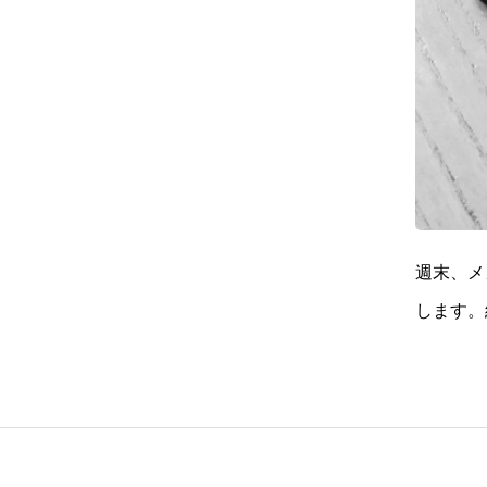
週末、メ
します。
たと、意
す。な、