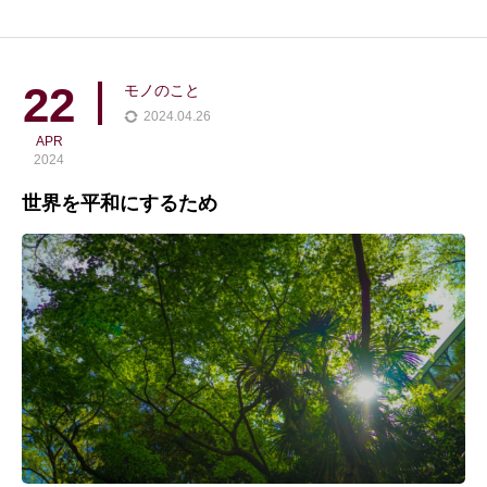
してる感じ。何をしなくちゃ、もなく、眠くなったら寝て、やり
たい事があったらやって。リラックス。それを命でやっている
か？最初はハテ？みたいな感覚。こんなことかしら？って思って
22
モノのこと
る
2024.04.26
APR
2024
世界を平和にするため