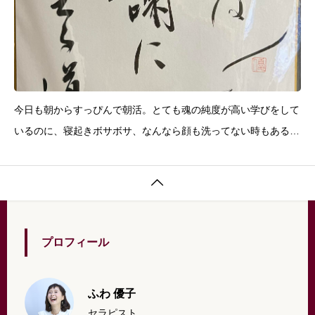
今日も朝からすっぴんで朝活。とても魂の純度が高い学びをして
いるのに、寝起きボサボサ、なんなら顔も洗ってない時もあるギ
ャップ（笑）毎回、鳥肌が立ち、魂が震える分かち合いに、今朝
は涙も出ました。改めて、私の覚悟が試される。「人生は感謝に

至る道」あ〜大きく、深く、怖い&#x1f4
プロフィール
ふわ 優子
セラピスト