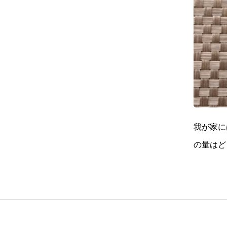
我が家に
の量はど
は全部自
から。狙