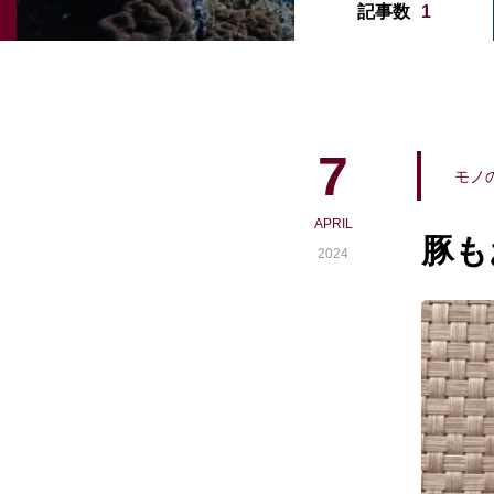
記事数
1
7
モノ
APRIL
豚も
2024